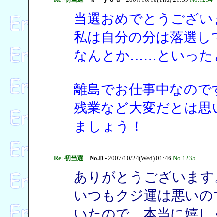
当選おめでとうござい
私は自分の分は落選し
なんとか……といった
離島でお仕事中なので
残業など大変だとは思
ましょう！
Re: 初当選
No.D
- 2007/10/24(Wed) 01:46
No.1235
ありがとうございます
いつもクジ運は悪いの
いたので、本当に嬉し