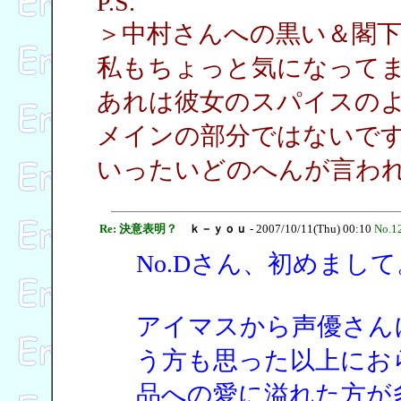
P.S.
＞中村さんへの黒い＆閣下
私もちょっと気になって
あれは彼女のスパイスの
メインの部分ではないで
いったいどのへんが言わ
Re: 決意表明？
ｋ－ｙｏｕ
- 2007/10/11(Thu) 00:10
No.1
No.Dさん、初めまして
アイマスから声優さん
う方も思った以上にお
品への愛に溢れた方が