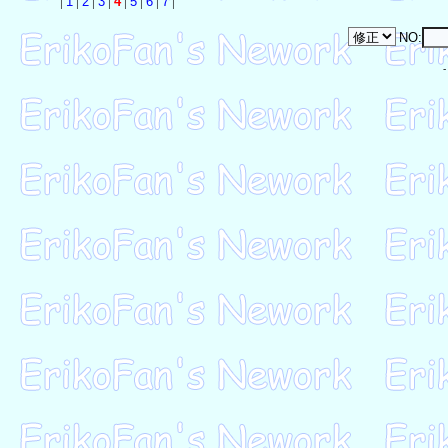
|
1
|
2
|
3
|
4
|
5
|
6
|
7
|
NO: