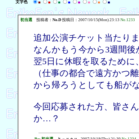
文字色
■
■
■
■
■
■
■
■
初当選
投稿者：
No.D
投稿日：2007/10/15(Mon) 23:13
No.1233
追加公演チケット当たり
なんかもう今から3週間後
翌5日に休暇を取るために
（仕事の都合で遠方かつ
から帰ろうとしても船が
今回応募された方、皆さ
か…？
Re: 初当選
ｋ－ｙｏｕ
- 2007/10/18(Thu) 21:39
No.1234