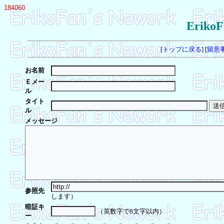
184060
Eriko
[
トップに戻る
] [
留意
お名前
Ｅメー
ル
タイト
ル
メッセージ
参照先
します）
暗証キ
（英数字で8文字以内）
ー