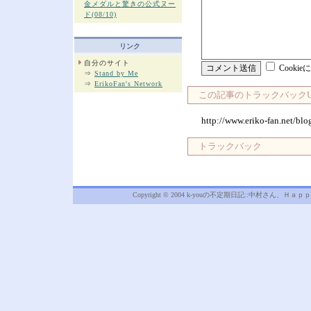
金メダルと驚きの公式ヌー
ド(08/10)
リンク
自分のサイト
Cooki
⇒
Stand by Me
⇒
ErikoFan's Network
この記事のトラックバックU
http://www.eriko-fan.net/blo
トラックバック
Copyright © 2004 k-youの不定期日記::中村さん、Ｈａｐｐｙ