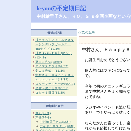
k-youの不定期日記
中村繪里子さん、ＲＯ、Ｇ’ｓ企画企画などいろ
<<次の記事
最近の記事
【ポエム】アイドルマスタ
ーシンデレラガールズ
4thライブ(10/20)
中村さん、ＨａｐｐｙＢ
【ネタバレあり】(01/26)
(12/19)
お誕生日おめでとうござい
夏コミ告知(08/09)
アイマスタジオ(07/02)
個人的にはファンになって
冬コミ告知！(12/26)
中村さん、ＨａｐｐｙＢｉ
で。
ｒｔｈｄａｙ！(11/19)
スターフライヤーが(06/13)
今年は初のアニメレギュラ
星空へ架かる橋(05/01)
まで中村さんをよく知らな
コミケ１日目(12/29)
たですね。
種類別に表示
ラジオやイベントも追い切
あり、でもやっぱり嬉しく
雑記(42件)
声優(95件)
⇒
中村繪里子さん(56件)
なんだかんだ言っても、楽
⇒
アイドルマスター(28件)
れからも応援して行けたら
ラグナロクオンライン(4件)