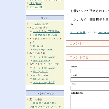
同人(46件)
ゲーム(4件)
お祝いＳＰが放送されるで
コメント
…ところで、開設周年を迎
ｗ
⇒
switch(05/01)
アニスパ出演！
⇒
エッチテレビ電話ガイ
|
ｋ－ｙｏｕ
| 20:14 |
comment
ド【スマホ版】(11/23)
ＨａｐｐｙＢｉｒｔｈｄａ
ｙ！
コメント
⇒
慎(12/16)
⇒
moyashi(11/19)
冬コミの予定
⇒
ｋ－ｙｏｕ(12/20)
コメントする
⇒
かぐら(12/17)
ホワイトスノースケイプ
name:
⇒
ｋ－ｙｏｕ(12/20)
⇒
No.D(12/10)
email:
Happy Birthday!
⇒
No.D(12/10)
⇒
ｋ－ｙｏｕ(11/26)
URL:
comments:
トラックバック
夏コミ告知
⇒
伊調馨３連覇！ロンド
ンオリンピックレスリング