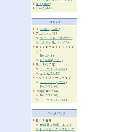
同人(46件)
ゲーム(4件)
コメント
⇒
switch(05/01)
アニスパ出演！
⇒
エッチテレビ電話ガイ
ド【スマホ版】(11/23)
ＨａｐｐｙＢｉｒｔｈｄａ
ｙ！
⇒
慎(12/16)
⇒
moyashi(11/19)
冬コミの予定
⇒
ｋ－ｙｏｕ(12/20)
⇒
かぐら(12/17)
ホワイトスノースケイプ
⇒
ｋ－ｙｏｕ(12/20)
⇒
No.D(12/10)
Happy Birthday!
⇒
No.D(12/10)
⇒
ｋ－ｙｏｕ(11/26)
トラックバック
夏コミ告知
⇒
伊調馨３連覇！ロンド
ンオリンピックレスリング