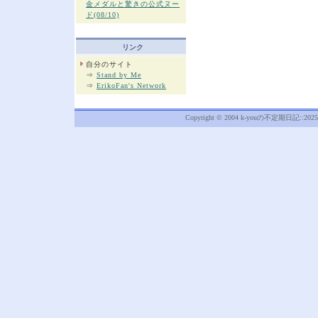
金メダルと驚きの公式ヌー
ド(08/10)
リンク
自分のサイト
⇒
Stand by Me
⇒
ErikoFan's Network
Copyright © 2004 k-youの不定期日記::2025年