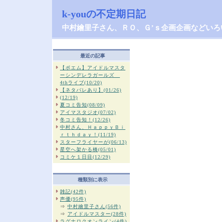
k-youの不定期日記
中村繪里子さん、ＲＯ、Ｇ’ｓ企画企画などいろ
最近の記事
【ポエム】アイドルマスタ
ーシンデレラガールズ
4thライブ(10/20)
【ネタバレあり】(01/26)
(12/19)
夏コミ告知(08/09)
アイマスタジオ(07/02)
冬コミ告知！(12/26)
中村さん、ＨａｐｐｙＢｉ
ｒｔｈｄａｙ！(11/19)
スターフライヤーが(06/13)
星空へ架かる橋(05/01)
コミケ１日目(12/29)
種類別に表示
雑記(42件)
声優(95件)
⇒
中村繪里子さん(56件)
⇒
アイドルマスター(28件)
ラグナロクオンライン(4件)